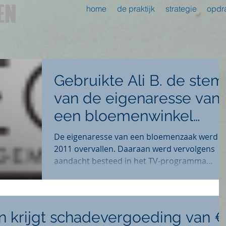
EN
home
de praktijk
strategie
opdr
Gebruikte Ali B. de stem
van de eigenaresse van
een bloemenwinkel
onrechtmatig? Ofwel:
De eigenaresse van een bloemenzaak werd i
maakte hij in
2011 overvallen. Daaraan werd vervolgens
aandacht besteed in het TV-programma
“Opsporing...
 krijgt schadevergoeding van 