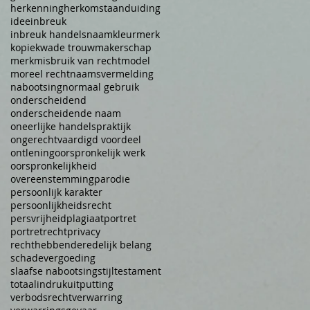
herkenning
herkomstaanduiding
idee
inbreuk
inbreuk handelsnaam
kleurmerk
kopie
kwade trouw
makerschap
merk
misbruik van recht
model
moreel recht
naamsvermelding
nabootsing
normaal gebruik
onderscheidend
onderscheidende naam
oneerlijke handelspraktijk
ongerechtvaardigd voordeel
ontlening
oorspronkelijk werk
oorspronkelijkheid
overeenstemming
parodie
persoonlijk karakter
persoonlijkheidsrecht
persvrijheid
plagiaat
portret
portretrecht
privacy
rechthebbende
redelijk belang
schadevergoeding
slaafse nabootsing
stijl
testament
totaalindruk
uitputting
verbodsrecht
verwarring