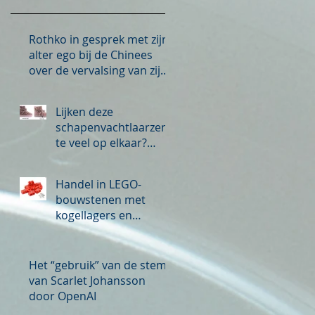
Rothko in gesprek met zijn
alter ego bij de Chinees
over de vervalsing van zijn
werk
Lijken deze
schapenvachtlaarzen
te veel op elkaar?
Inbreuk op
auteursrecht?
Handel in LEGO-
bouwstenen met
kogellagers en
bedrukking met logo
van derden
e
merkinbreuk?
Het “gebruik” van de stem
van Scarlet Johansson
door OpenAI