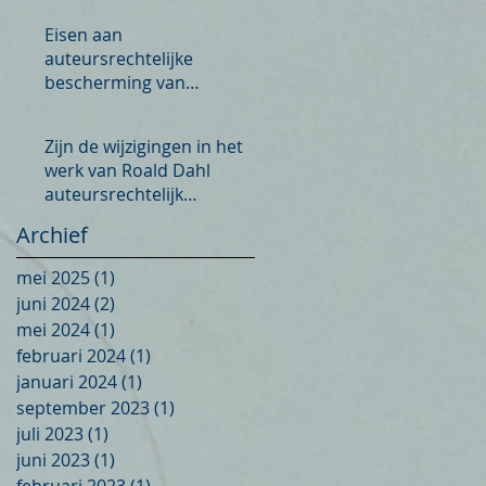
Eisen aan
auteursrechtelijke
bescherming van
architectuur
Zijn de wijzigingen in het
werk van Roald Dahl
s
auteursrechtelijk
toegestaan?
Archief
mei 2025
(1)
1 post
t
juni 2024
(2)
2 posts
mei 2024
(1)
1 post
februari 2024
(1)
1 post
januari 2024
(1)
1 post
september 2023
(1)
1 post
juli 2023
(1)
1 post
juni 2023
(1)
1 post