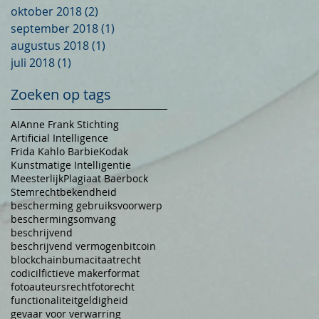
oktober 2018
(2)
2 posts
september 2018
(1)
1 post
augustus 2018
(1)
1 post
juli 2018
(1)
1 post
Zoeken op tags
AI
Anne Frank Stichting
Artificial Intelligence
Frida Kahlo Barbie
Kodak
Kunstmatige Intelligentie
Meesterlijk
Plagiaat Baerbock
Stemrecht
bekendheid
bescherming gebruiksvoorwerp
beschermingsomvang
beschrijvend
beschrijvend vermogen
bitcoin
blockchain
buma
citaatrecht
codicil
fictieve maker
format
fotoauteursrecht
fotorecht
functionaliteit
geldigheid
gevaar voor verwarring