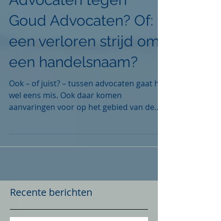
Advocaten tegen
Goud Advocaten? Of:
een verloren strijd om
een handelsnaam?
Ook – of juist? – tussen advocaten gaat het
wel eens mis. Ook daar komen
aanvaringen voor op het gebied van de
intellectuele eigendom....
Recente berichten