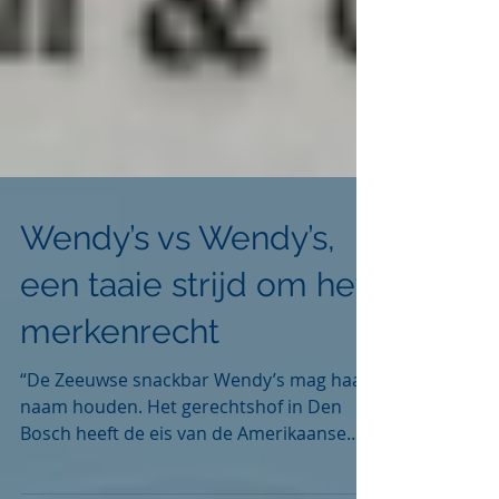
Wendy’s vs Wendy’s,
een taaie strijd om het
merkenrecht
“De Zeeuwse snackbar Wendy’s mag haar
naam houden. Het gerechtshof in Den
Bosch heeft de eis van de Amerikaanse