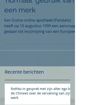
De sanctie op een niet
'normaal' gebruik van
een merk
Een Duitse online apotheek (Pandalis)
heeft op 10 augustus 1999 een aanvraag
gedaan tot inschrijving van een Europees
merk CYSTUS,...
Recente berichten