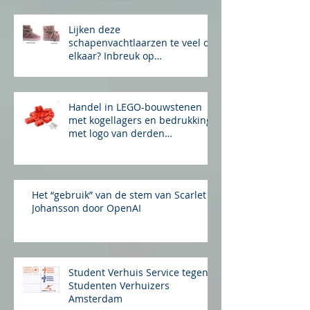
Rothko in gesprek met zijn alter ego bij
de Chinees over de vervalsing van zijn
werk
Lijken deze
schapenvachtlaarzen te veel op
elkaar? Inbreuk op
auteursrecht?
Handel in LEGO-bouwstenen
met kogellagers en bedrukking
met logo van derden
merkinbreuk?
Het “gebruik” van de stem van Scarlet
Johansson door OpenAI