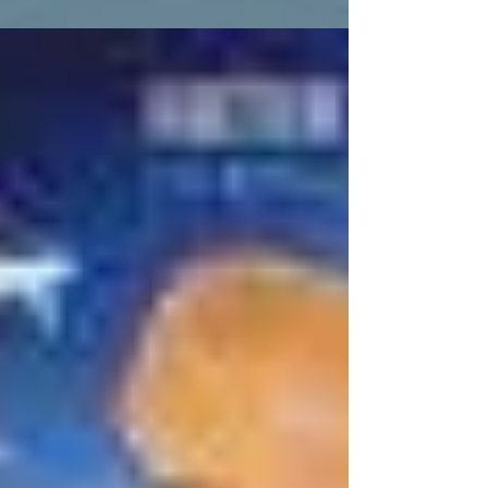
fastfoodketen Wendy’s...