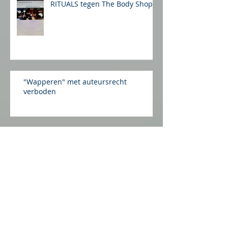
RITUALS tegen The Body Shop
"Wapperen" met auteursrecht
verboden
Het auteursrechtelijk
vormgevingserfgoed van twee
beren
Eisen aan auteursrechtelijke
bescherming van architectuur