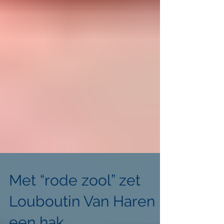
Met “rode zool” zet
Louboutin Van Haren