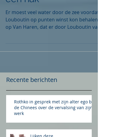
een hak
Er moest veel water door de zee voordat
Louboutin op punten winst kon behalen
op Van Haren, dat er door Louboutin van
werd beschuldigd...
Recente berichten
Rothko in gesprek met zijn alter ego bij
de Chinees over de vervalsing van zijn
werk