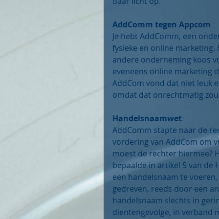
daar licht op.
AddComm tegen Appcom
Je hebt AddComm, een ondern
fysieke en online marketing. 
andere onderneming koos v
eveneens online marketing d
AddCom vond dat niet leuk 
omdat dat onrechtmatig zou z
Handelsnaamwet
AddComm stapte naar de re
vordering van AddCom om vrij
moest de rechter hiermee? Hi
bepaalde in artikel 5 van de
een handelsnaam te voeren,
gedreven, reeds door een an
handelsnaam slechts in gerin
dientengevolge, in verband 