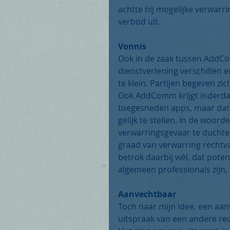
achtte hij mogelijke verwarri
verbod uit.
Vonnis
Ook in de zaak tussen AddCo
dienstverlening verschillen e
te klein. Partijen begeven zic
Ook AddComm krijgt inderda
toegesneden apps, maar dat
gelijk te stellen. In de woo
verwarringsgevaar te duchten 
graad van verwarring rechtva
betrok daarbij wèl, dat pote
algemeen professionals zijn,
Aanvechtbaar
Toch naar mijn idee, een aanv
uitspraak van een andere rec