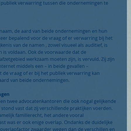
het publiek verwarring tussen die ondernemingen te 
e naam, de aard van beide ondernemingen en hun 
eer bepalend voor de vraag of er verwarring bij het 
jkenis van de namen , zowel visueel als auditief, is 
n is voldaan. Ook de voorwaarde dat de 
zetgebied werkzaam moeten zijn, is vervuld. Zij zijn 
ternet middels een – in beide gevallen – 
 de vraag of er bij het publiek verwarring kan 
 aard van beide ondernemingen.
ngen
sen twee advocatenkantoren die ook nogal gelijkende 
tond vast dat zij verschillende praktijken voerden. 
elijk familierecht, het andere vooral 
t was er ook enige overlap. Ondanks de duidelijke 
e overlapfactor zwaarder wegen dan de verschillen en 