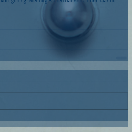
 kort geding. Niet uitgesloten dat AddComm naar de 