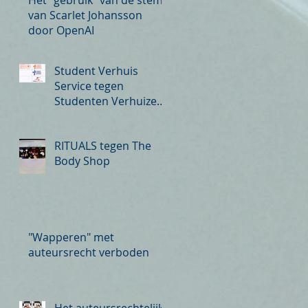
van Scarlet Johansson
door OpenAI
Student Verhuis
Service tegen
Studenten Verhuizers
Amsterdam
RITUALS tegen The
Body Shop
"Wapperen" met
auteursrecht verboden
Het auteursrechtelijk