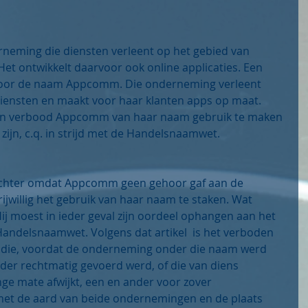
eming die diensten verleent op het gebied van 
Het ontwikkelt daarvoor ook online applicaties. Een 
oor de naam Appcomm. Die onderneming verleent 
iensten en maakt voor haar klanten apps op maat. 
en verbood Appcomm van haar naam gebruik te maken 
ijn, c.q. in strijd met de Handelsnaamwet.
chter omdat Appcomm geen gehoor gaf aan de 
willig het gebruik van haar naam te staken. Wat 
j moest in ieder geval zijn oordeel ophangen aan het 
 Handelsnaamwet. Volgens dat artikel  is het verboden 
 die, voordat de onderneming onder die naam werd 
der rechtmatig gevoerd werd, of die van diens 
ge mate afwijkt, een en ander voor zover 
met de aard van beide ondernemingen en de plaats 