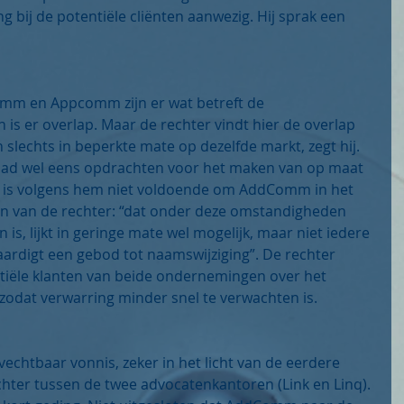
ng bij de potentiële cliënten aanwezig. Hij sprak een 
mm en Appcomm zijn er wat betreft de 
n is er overlap. Maar de rechter vindt hier de overlap 
h slechts in beperkte mate op dezelfde markt, zegt hij. 
ad wel eens opdrachten voor het maken van op maat 
 is volgens hem niet voldoende om AddComm in het 
rden van de rechter: “dat onder deze omstandigheden 
is, lijkt in geringe mate wel mogelijk, maar niet iedere 
ardigt een gebod tot naamswijziging”. De rechter 
ntiële klanten van beide ondernemingen over het 
 zodat verwarring minder snel te verwachten is.
echtbaar vonnis, zeker in het licht van de eerdere 
hter tussen de twee advocatenkantoren (Link en Linq). 