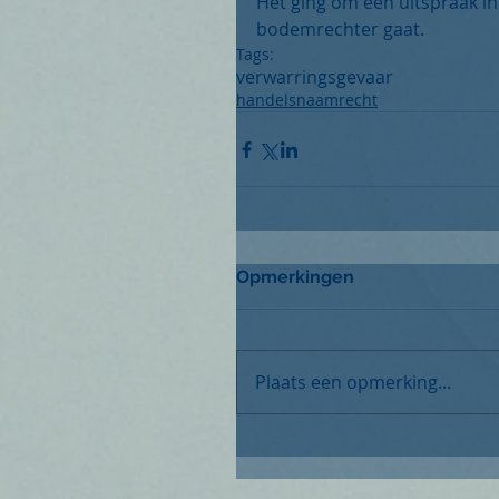
Het ging om een uitspraak in
bodemrechter gaat.
Tags:
verwarringsgevaar
handelsnaamrecht
Opmerkingen
Plaats een opmerking...