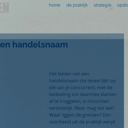
EN
home
de praktijk
strategie
opdr
 een handelsnaam
Het kiezen van een 
handelsnaam die teveel lijkt op 
die van je concurrent, met de 
bedoeling om daarmee klanten 
af te troggelen, is misschien 
verleidelijk. Maar mag dat wel? 
Waar liggen de grenzen? Een 
voorbeeld uit de praktijk werpt 