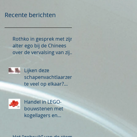
Recente berichten
Rothko in gesprek met zijn
alter ego bij de Chinees
over de vervalsing van zijn
werk
Lijken deze
schapenvachtlaarzen
te veel op elkaar?
Inbreuk op
auteursrecht?
Handel in LEGO-
bouwstenen met
kogellagers en
bedrukking met logo
van derden
merkinbreuk?
Het “gebruik” van de stem