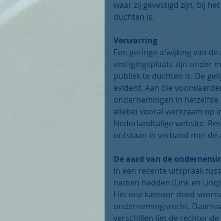
waar zij gevestigd zijn, bij 
duchten is. 
Verwarring
Een geringe afwijking van d
vestigingsplaats zijn onder m
publiek te duchten is. De geli
evident. Aan die voorwaarde
ondernemingen in hetzelfde af
allebei vooral werkzaam op in
Nederlandtalige website. Rest
ontstaan in verband met de
De aard van de ondernemi
In een recente uitspraak tus
namen hadden (Link en Linq) s
Het ene kantoor deed voornam
ondernemingsrecht. Daarnaas
verschillen liet de rechter d